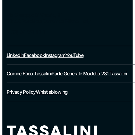
Via Giuseppe Di Vittorio, 21
20068 Peschiera Borromeo Milano | Italy
(+39) 02 553 8311
LinkedIn
Facebook
Instagram
YouTube
Codice Etico Tassalini
Parte Generale Modello 231 Tassalini
Privacy Policy
Whistleblowing